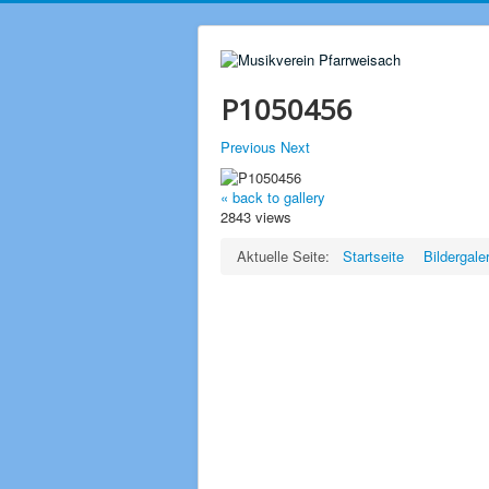
P1050456
Previous
Next
« back to gallery
2843 views
Aktuelle Seite:
Startseite
Bildergale