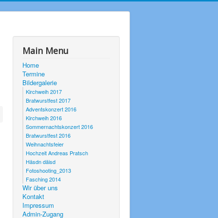
Main Menu
Home
Termine
Bildergalerie
Kirchweih 2017
Bratwurstfest 2017
Adventskonzert 2016
Kirchweih 2016
Sommernachtskonzert 2016
Bratwurstfest 2016
Weihnachtsfeier
Hochzeit Andreas Pratsch
Häsdn däisd
Fotoshooting_2013
Fasching 2014
Wir über uns
Kontakt
Impressum
Admin-Zugang