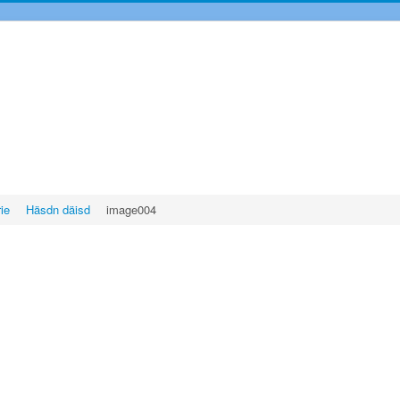
rie
Häsdn däisd
image004