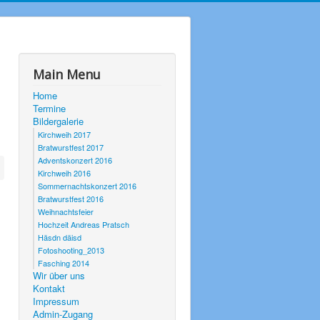
Main Menu
Home
Termine
Bildergalerie
Kirchweih 2017
Bratwurstfest 2017
Adventskonzert 2016
Kirchweih 2016
Sommernachtskonzert 2016
Bratwurstfest 2016
Weihnachtsfeier
Hochzeit Andreas Pratsch
Häsdn däisd
Fotoshooting_2013
Fasching 2014
Wir über uns
Kontakt
Impressum
Admin-Zugang