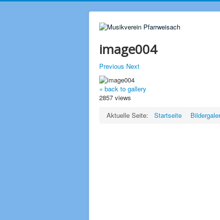
image004
Previous
Next
« back to gallery
2857 views
Aktuelle Seite:
Startseite
Bildergale