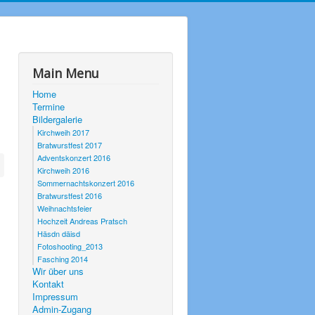
Main Menu
Home
Termine
Bildergalerie
Kirchweih 2017
Bratwurstfest 2017
Adventskonzert 2016
Kirchweih 2016
Sommernachtskonzert 2016
Bratwurstfest 2016
Weihnachtsfeier
Hochzeit Andreas Pratsch
Häsdn däisd
Fotoshooting_2013
Fasching 2014
Wir über uns
Kontakt
Impressum
Admin-Zugang