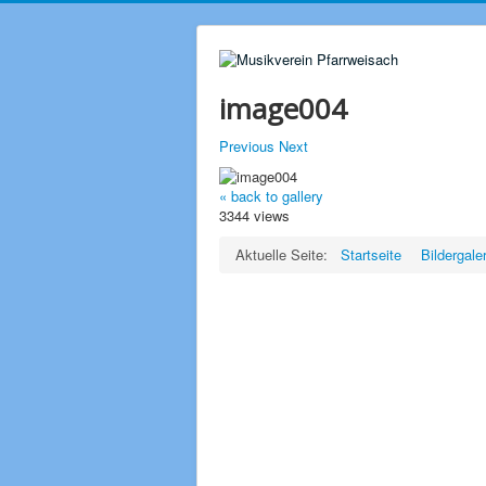
image004
Previous
Next
« back to gallery
3344 views
Aktuelle Seite:
Startseite
Bildergale